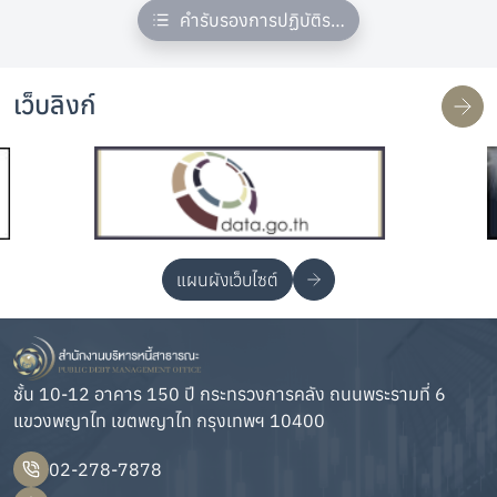
คำรับรองการปฏิบัติราชการ
เว็บลิงก์
แผนผังเว็บไซต์
ชั้น 10-12 อาคาร 150 ปี กระทรวงการคลัง ถนนพระรามที่ 6
แขวงพญาไท เขตพญาไท กรุงเทพฯ 10400
02-278-7878