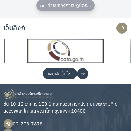
คำรับรองการปฏิบัติราชการ
เว็บลิงก์
แผนผังเว็บไซต์
ชั้น 10-12 อาคาร 150 ปี กระทรวงการคลัง ถนนพระรามที่ 6
แขวงพญาไท เขตพญาไท กรุงเทพฯ 10400
02-278-7878