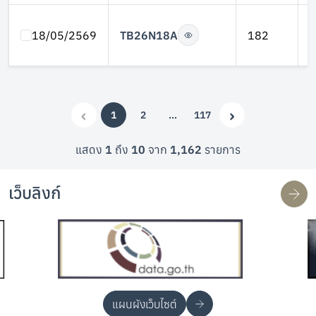
TB26N18A
18/05/2569
182
‹
›
1
2
…
117
(current)
More
Previous
Next
แสดง
1
ถึง
10
จาก
1,162
รายการ
เว็บลิงก์
แผนผังเว็บไซต์