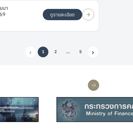
ัฒนา
569
ดูรายละเอียด
‹
›
1
2
…
5
(current)
More
Previous
Next